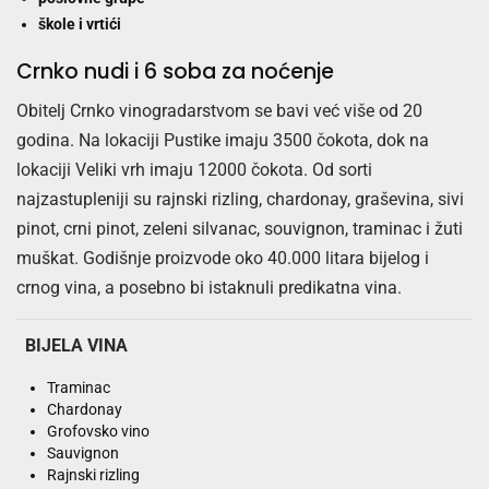
škole i vrtići
Crnko nudi i 6 soba za noćenje
Obitelj Crnko vinogradarstvom se bavi već više od 20
godina. Na lokaciji Pustike imaju 3500 čokota, dok na
lokaciji Veliki vrh imaju 12000 čokota. Od sorti
najzastupleniji su rajnski rizling, chardonay, graševina, sivi
pinot, crni pinot, zeleni silvanac, souvignon, traminac i žuti
muškat. Godišnje proizvode oko 40.000 litara bijelog i
crnog vina, a posebno bi istaknuli predikatna vina.
BIJELA VINA
Traminac
Chardonay
Grofovsko vino
Sauvignon
Rajnski rizling