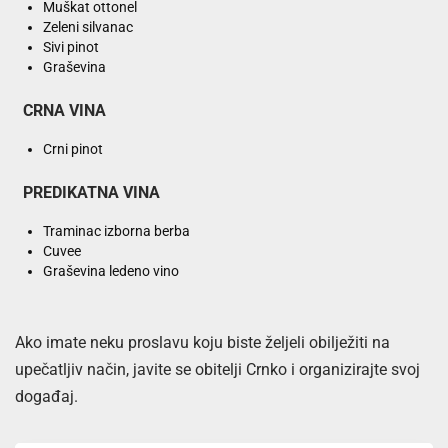
Muškat ottonel
Zeleni silvanac
Sivi pinot
Graševina
CRNA VINA
Crni pinot
PREDIKATNA VINA
Traminac izborna berba
Cuvee
Graševina ledeno vino
Ako imate neku proslavu koju biste željeli obilježiti na
upečatljiv način, javite se obitelji Crnko i organizirajte svoj
događaj.