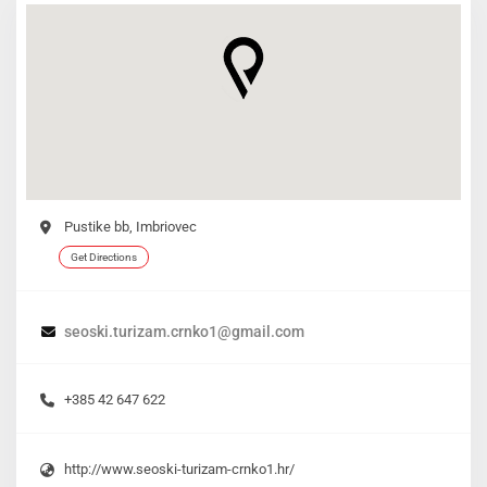
Pustike bb, Imbriovec
Get Directions
seoski.turizam.crnko1@gmail.com
+385 42 647 622
http://www.seoski-turizam-crnko1.hr/